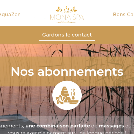
’AquaZen
Bons C
Gardons le contact
Nos abonnements
nnements,
une
combinaison parfaite
de
massages
ou
s
vous relaxer pleinement sur une longue période !