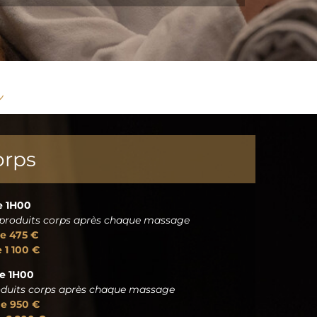
r
orps
e 1H00
es produits corps après chaque massage
de 475 €
 1 100 €
de 1H00
produits corps après chaque massage
de 950 €