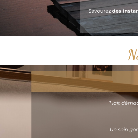
Savourez
des
insta
No
1 lait démaq
Un soin gom