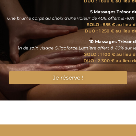
DUO : 1 800 € au lieu d
5 Massages Trésor d
Une brume corps au choix d’une valeur de 40€ offert & -10%
SOLO : 585 € au lieu 
DUO : 1 250 € au lieu d
10 Massages Trésor 
1h de soin visage Oligoforce Lumière offert & -10% sur
SOLO : 1 100 € au lieu d
DUO : 2 300 € au lieu d
Je réserve !