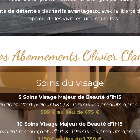
nts de détente
à des
tarifs avantageux
, avec la liberté 
temps ou de les vivre en une seule fois.
s Abonnements Olivier Cla
Soins du visage
5 Soins Visage Majeur de Beauté d’1h15
uillant offert (valeur 68€) & -10% sur les produits aprè
599 € au lieu de 675 €
10 Soins Visage Majeur de Beauté d’1h15
mant ressourçant offert & -10% sur les produits après
1 150€ au lieu de 1 350 €