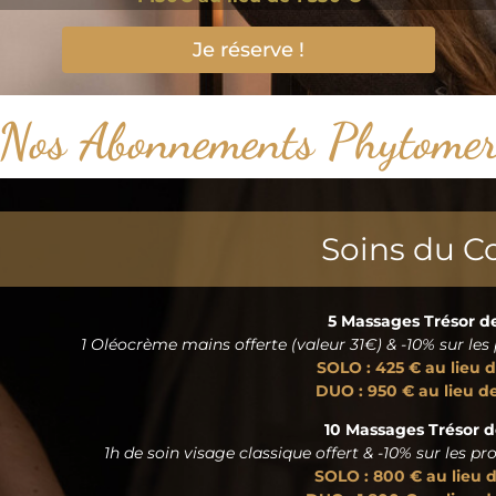
Je réserve !
Nos Abonnements Phytome
Soins du C
5 Massages Trésor d
1 Oléocrème mains offerte (valeur 31€) & -10% sur l
SOLO : 425 € au lieu 
DUO : 950 € au lieu de
10 Massages Trésor 
1h de soin visage classique offert & -10% sur les 
SOLO : 800 € au lieu 