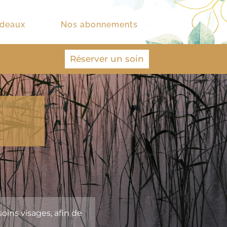
adeaux
Nos abonnements
Réserver un soin
oins visages
, afin de