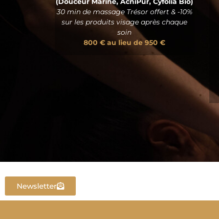
(Douceur Marine, AcniPur, Cyfolia Bio)
30 min de massage Trésor offert & -10%
sur les produits visage après chaque
soin
800 € au lieu de 950 €
Newsletter